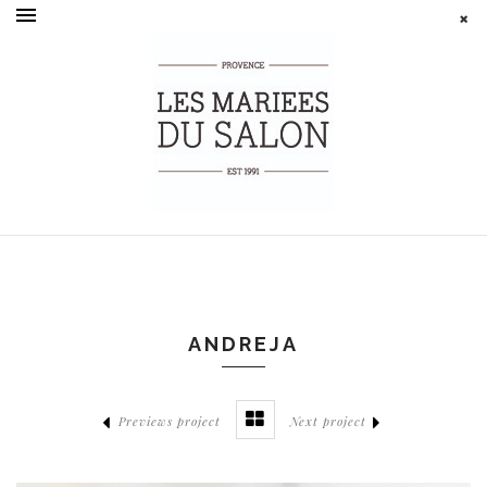
ANDREJA
Previews project
Next project